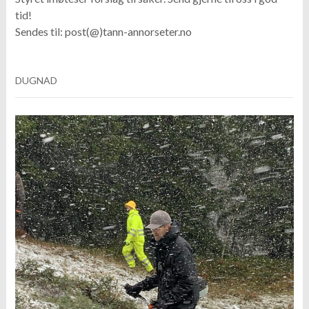
tid!
Sendes til: post(@)tann-annorseter.no
DUGNAD