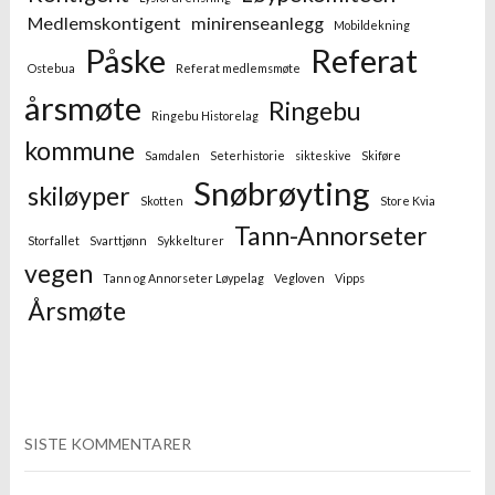
Medlemskontigent
minirenseanlegg
Mobildekning
Påske
Referat
Ostebua
Referat medlemsmøte
årsmøte
Ringebu
Ringebu Historelag
kommune
Samdalen
Seterhistorie
sikteskive
Skiføre
Snøbrøyting
skiløyper
Skotten
Store Kvia
Tann-Annorseter
Storfallet
Svarttjønn
Sykkelturer
vegen
Tann og Annorseter Løypelag
Vegloven
Vipps
Årsmøte
SISTE KOMMENTARER