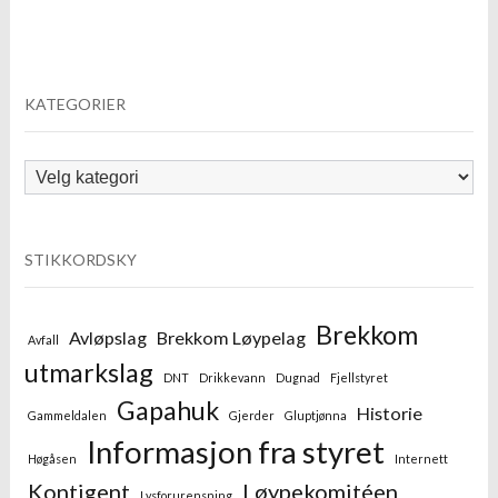
KATEGORIER
Kategorier
STIKKORDSKY
Brekkom
Avløpslag
Brekkom Løypelag
Avfall
utmarkslag
DNT
Drikkevann
Dugnad
Fjellstyret
Gapahuk
Historie
Gammeldalen
Gjerder
Gluptjønna
Informasjon fra styret
Høgåsen
Internett
Kontigent
Løypekomitéen
Lysforurensning