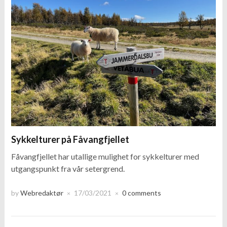
Sykkelturer på Fåvangfjellet
Fåvangfjellet har utallige mulighet for sykkelturer med
utgangspunkt fra vår setergrend.
by
Webredaktør
17/03/2021
0 comments
×
×