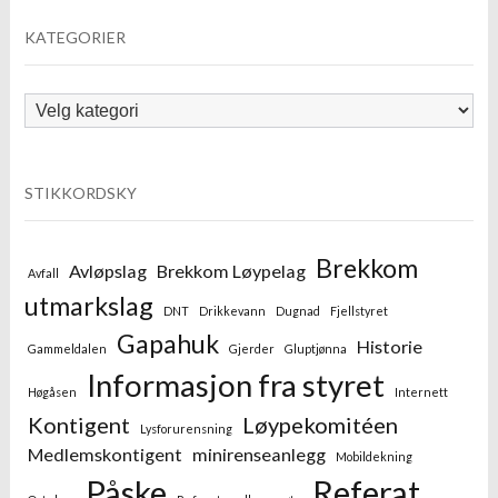
KATEGORIER
Kategorier
STIKKORDSKY
Brekkom
Avløpslag
Brekkom Løypelag
Avfall
utmarkslag
DNT
Drikkevann
Dugnad
Fjellstyret
Gapahuk
Historie
Gammeldalen
Gjerder
Gluptjønna
Informasjon fra styret
Høgåsen
Internett
Kontigent
Løypekomitéen
Lysforurensning
Medlemskontigent
minirenseanlegg
Mobildekning
Påske
Referat