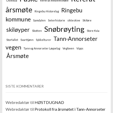
Ostebua
Referat medlemsmøte
årsmøte
Ringebu
Ringebu Historelag
kommune
Samdalen
Seterhistorie
sikteskive
Skiføre
Snøbrøyting
skiløyper
Skotten
Store Kvia
Tann-Annorseter
Storfallet
Svarttjønn
Sykkelturer
vegen
Tann og Annorseter Løypelag
Vegloven
Vipps
Årsmøte
SISTE KOMMENTARER
Webredaktør
til
HØSTDUGNAD
Webredaktør
til
Protokoll fra årsmøtet i Tann-Annorseter