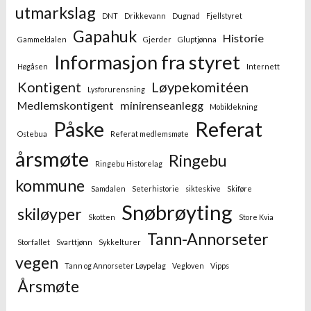
utmarkslag
DNT
Drikkevann
Dugnad
Fjellstyret
Gapahuk
Historie
Gammeldalen
Gjerder
Gluptjønna
Informasjon fra styret
Høgåsen
Internett
Kontigent
Løypekomitéen
Lysforurensning
Medlemskontigent
minirenseanlegg
Mobildekning
Påske
Referat
Ostebua
Referat medlemsmøte
årsmøte
Ringebu
Ringebu Historelag
kommune
Samdalen
Seterhistorie
sikteskive
Skiføre
Snøbrøyting
skiløyper
Skotten
Store Kvia
Tann-Annorseter
Storfallet
Svarttjønn
Sykkelturer
vegen
Tann og Annorseter Løypelag
Vegloven
Vipps
Årsmøte