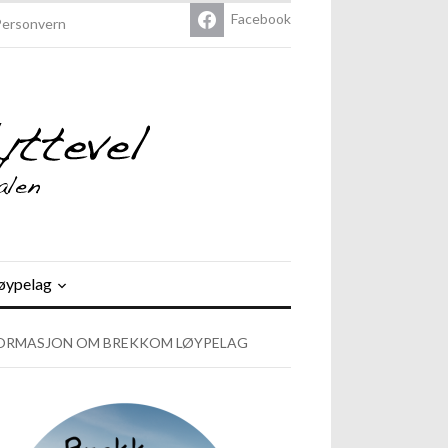
Facebook
Personvern
øypelag
ORMASJON OM BREKKOM LØYPELAG