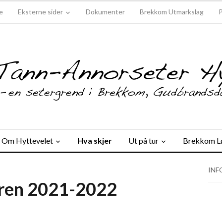
e
Eksterne sider
Dokumenter
Brekkom Utmarkslag
Om Hyttevelet
Hva skjer
Ut på tur
Brekkom L
INF
eren 2021-2022