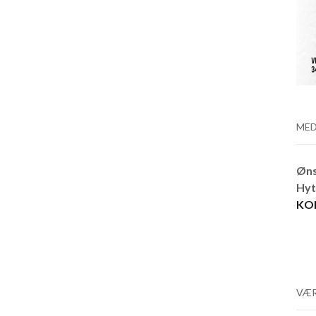
MED
Øns
Hyt
KO
VÆR