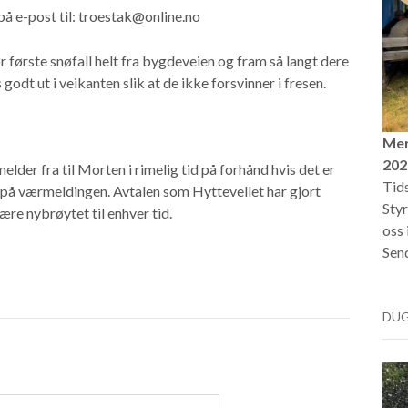
på e-post til: troestak@online.no
r første snøfall helt fra bygdeveien og fram så langt dere
odt ut i veikanten slik at de ikke forsvinner i fresen.
Mer
202
elder fra til Morten i rimelig tid på forhånd hvis det er
Tids
ed på værmeldingen. Avtalen som Hyttevellet har gjort
Styr
ære nybrøytet til enhver tid.
oss 
Send
DU