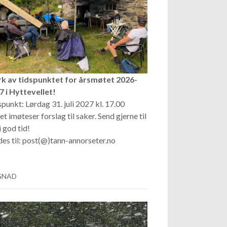
k av tidspunktet for årsmøtet 2026-
7 i Hyttevellet!
punkt: Lørdag 31. juli 2027 kl. 17.00
et imøteser forslag til saker. Send gjerne til
i god tid!
es til: post(@)tann-annorseter.no
GNAD