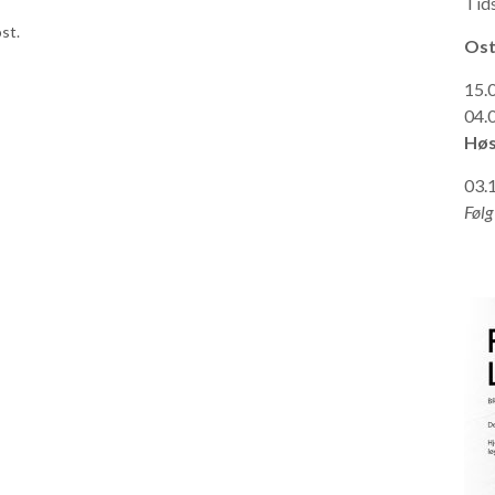
Tid
st.
Ost
15.
04.
Høs
03.
Følg