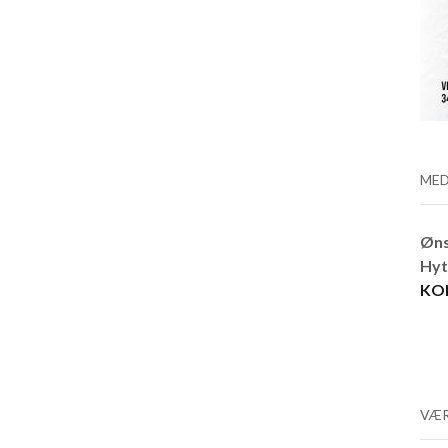
MED
Øns
Hyt
KO
VÆR