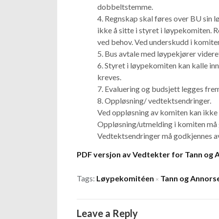
dobbeltstemme.
Regnskap skal føres over BU sin l
ikke å sitte i styret i løypekomiten.
ved behov. Ved underskudd i komite
Bus avtale med løypekjører viderefø
Styret i løypekomiten kan kalle inn
kreves.
Evaluering og budsjett legges frem
Oppløsning/ vedtektsendringer.
Ved oppløsning av komiten kan ikke 
Oppløsning/utmelding i komiten må g
Vedtektsendringer må godkjennes av 
PDF versjon av Vedtekter for Tann og 
Tags:
Løypekomitéen
Tann og Annors
×
Leave a Reply