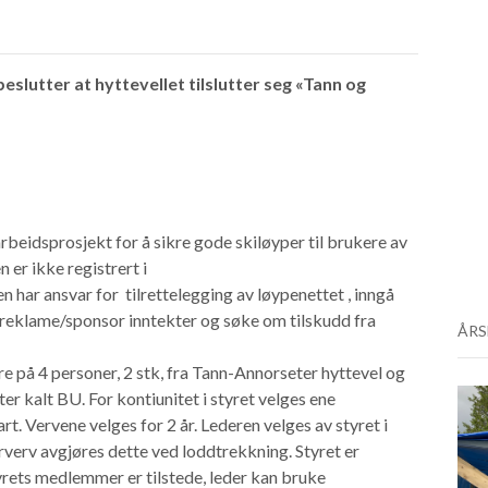
eslutter at hyttevellet tilslutter seg «Tann og
rbeidsprosjekt for å sikre gode skiløyper til brukere av
 er ikke registrert i
har ansvar for tilrettelegging av løypenettet , inngå
reklame/sponsor inntekter og søke om tilskudd fra
ÅRS
e på 4 personer, 2 stk, fra Tann-Annorseter hyttevel og
r kalt BU. For kontiunitet i styret velges ene
. Vervene velges for 2 år. Lederen velges av styret i
verv avgjøres dette ved loddtrekkning. Styret er
yrets medlemmer er tilstede, leder kan bruke