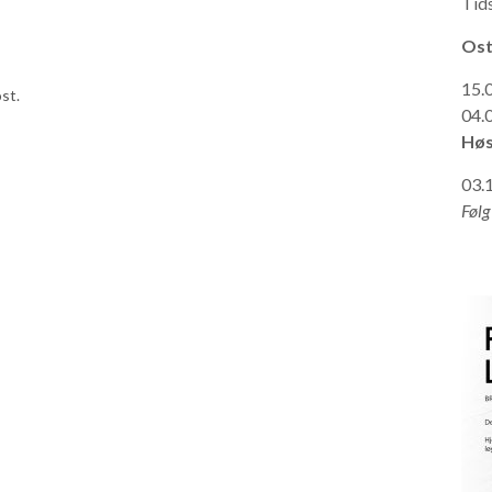
Tid
Ost
15.
st.
04.
Høs
03.
Følg