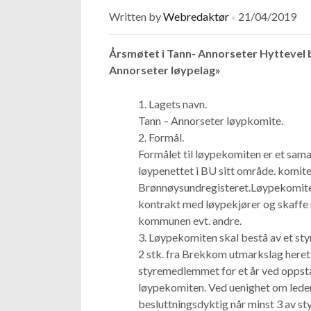
Written by
Webredaktør
21/04/2019
×
Årsmøtet i Tann- Annorseter Hyttevel b
Annorseter løypelag»
Lagets navn.
Tann – Annorseter løypkomite.
Formål.
Formålet til løypekomiten er et sama
løypenettet i BU sitt område. komiten
Brønnøysundregisteret.Løypekomiten 
kontrakt med løypekjører og skaffe 
kommunen evt. andre.
Løypekomiten skal bestå av et styr
2 stk. fra Brekkom utmarkslag herette
styremedlemmet for et år ved oppstart
løypekomiten. Ved uenighet om leder
besluttningsdyktig når minst 3 av st