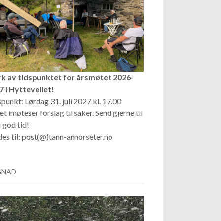
k av tidspunktet for årsmøtet 2026-
7 i Hyttevellet!
punkt: Lørdag 31. juli 2027 kl. 17.00
et imøteser forslag til saker. Send gjerne til
i god tid!
es til: post(@)tann-annorseter.no
GNAD