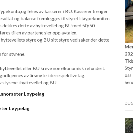
øypekonto,og føres av kasserer i BU. Kasserer trenger
 Resultat og balanse fremlegges til styret i løypekomiten
n dekkes dette av hyttevellet og BU med 50/50.
res til en av partene sier opp avtalen.
 hyttevellets styre og BU sitt styre ved saker der dette
Mer
202
 for styrene.
Tids
Styr
hyttevellet eller BU kreve noe økonomisk refundert.
oss 
odkjennes av årsmøte i de respektive lag.
Send
styrene i hyttevellet og BU.
Annorseter Løypelag
DU
eter Løypelag