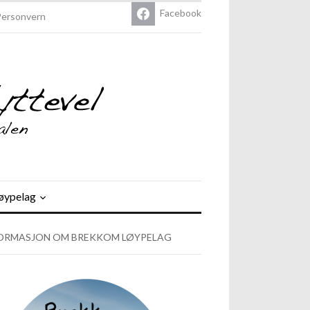
Facebook
Personvern
øypelag
ORMASJON OM BREKKOM LØYPELAG