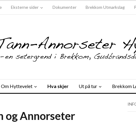
e
Eksterne sider
Dokumenter
Brekkom Utmarkslag
Om Hyttevelet
Hva skjer
Ut på tur
Brekkom L
INF
n og Annorseter